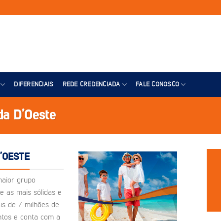
DIFERENCIAIS
REDE CREDENCIADA
FALE CONOSCO
da D’Oeste
’OESTE
maior grupo
e as mais sólidas e
is de 7 milhões de
ntos e conta com a