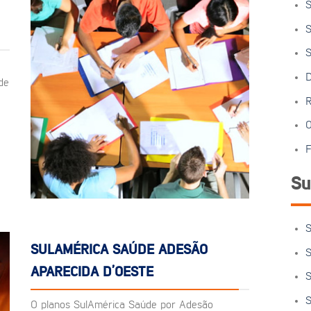
S
S
S
D
de
R
O
F
Su
S
SULAMÉRICA SAÚDE ADESÃO
S
APARECIDA D’OESTE
S
S
O planos SulAmérica Saúde por Adesão