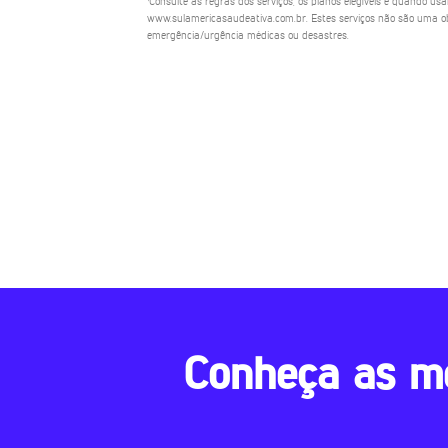
¹Consulte as regras dos serviços, os planos elegíveis e quando us
www.sulamericasaudeativa.com.br. Estes serviços não são uma ob
emergência/urgência médicas ou desastres.
Conheça as m