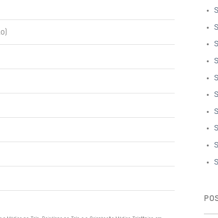
S
S
o)
S
S
S
S
S
S
S
S
PO