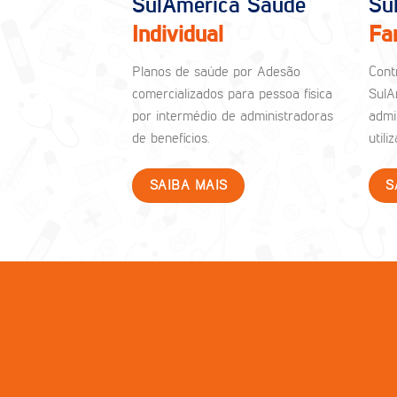
SulAmérica Saúde
Su
Individual
Fa
Planos de saúde por Adesão
Cont
comercializados para pessoa física
SulA
por intermédio de administradoras
admi
de benefícios.
util
SAIBA MAIS
S