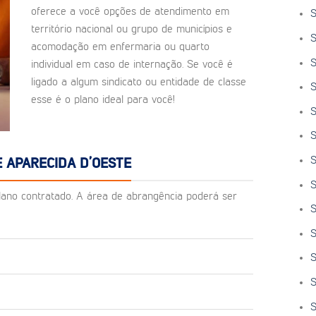
oferece a você opções de atendimento em
S
território nacional ou grupo de municípios e
S
acomodação em enfermaria ou quarto
S
individual em caso de internação. Se você é
ligado a algum sindicato ou entidade de classe
S
esse é o plano ideal para você!
S
S
S
 APARECIDA D’OESTE
S
o plano contratado. A área de abrangência poderá ser
S
S
S
S
S