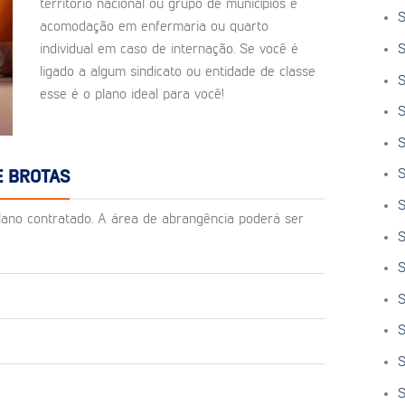
território nacional ou grupo de municípios e
S
acomodação em enfermaria ou quarto
S
individual em caso de internação. Se você é
ligado a algum sindicato ou entidade de classe
S
esse é o plano ideal para você!
S
S
S
E BROTAS
S
o plano contratado. A área de abrangência poderá ser
S
S
S
S
S
S