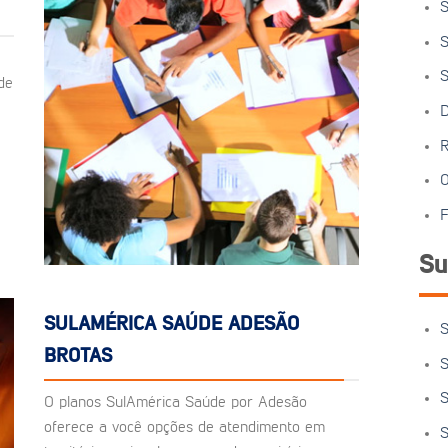
S
S
S
de
D
R
O
F
Su
SULAMÉRICA SAÚDE ADESÃO
S
BROTAS
S
S
O planos SulAmérica Saúde por Adesão
oferece a você opções de atendimento em
S