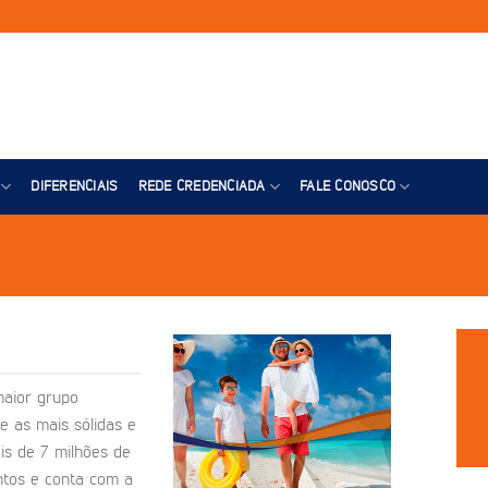
DIFERENCIAIS
REDE CREDENCIADA
FALE CONOSCO
maior grupo
e as mais sólidas e
is de 7 milhões de
ntos e conta com a