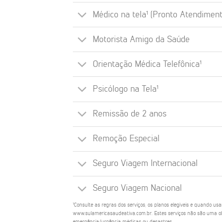
Médico na tela¹ (Pronto Atendiment
Motorista Amigo da Saúde
Orientação Médica Telefônica¹
Psicólogo na Tela¹
Remissão de 2 anos
Remoção Especial
Seguro Viagem Internacional
Seguro Viagem Nacional
¹Consulte as regras dos serviços, os planos elegíveis e quando us
www.sulamericasaudeativa.com.br. Estes serviços não são uma ob
emergência/urgência médicas ou desastres.