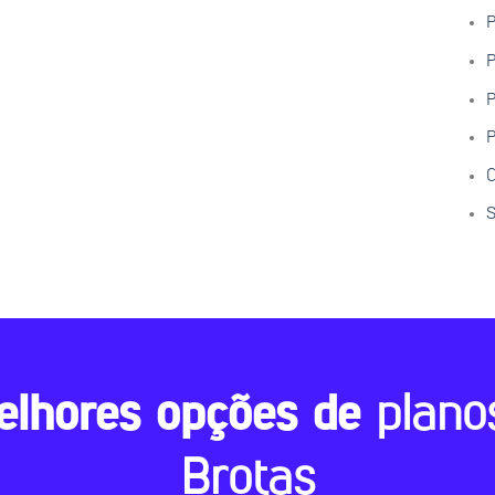
P
P
P
P
C
S
elhores opções de
plano
Brotas