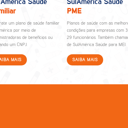
lAmérica Saúde
SulAmérica Saúde
miliar
PME
rate um plano de saúde familiar
Planos de saúde com as melhor
mérica por meio de
condições para empresas com 3
nistradoras de benefícios ou
29 funcionários. Também chama
izando um CNPJ.
de SulAmérica Saúde para MEI.
AIBA MAIS
SAIBA MAIS