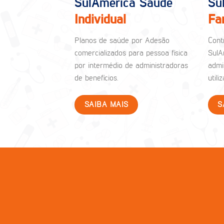
SulAmérica Saúde
Su
Individual
Fa
Planos de saúde por Adesão
Cont
comercializados para pessoa física
SulA
por intermédio de administradoras
admi
de benefícios.
util
SAIBA MAIS
S