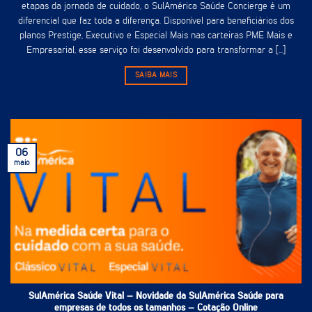
etapas da jornada de cuidado, o SulAmérica Saúde Concierge é um
diferencial que faz toda a diferença. Disponível para beneficiários dos
planos Prestige, Executivo e Especial Mais nas carteiras PME Mais e
Empresarial, esse serviço foi desenvolvido para transformar a [...]
SAIBA MAIS
06
maio
SulAmérica Saúde Vital – Novidade da SulAmérica Saúde para
empresas de todos os tamanhos – Cotação Online