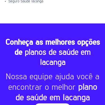
Seguro Saúde Iacanga
Conheça as melhores opções
de
planos de saúde em
Iacanga
Nossa equipe ajuda você a
encontrar o melhor
plano
de saúde em Iacanga