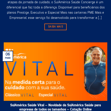
etapas da jornada de cuidado, o SulAmérica Saúde Concierge é um
diferencial que faz toda a diferença. Disponível para beneficiários dos
planos Prestige, Executivo e Especial Mais nas carteiras PME Mais e
Empresarial, esse serviço foi desenvolvido para transformar a [...]
SAIBA MAIS
06
maio
SulAmérica Saúde Vital – Novidade da SulAmérica Saúde para
empresas de todos os tamanhos – Cotação Online