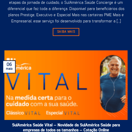
etapas da jornada de cuidado, o SulAmérica Saúde Concierge é um
diferencial que faz toda a diferença. Disponível para beneficiários dos
planos Prestige, Executivo e Especial Mais nas carteiras PME Mais e
Empresarial, esse serviço foi desenvolvido para transformar a [...]
SAIBA MAIS
06
maio
SulAmérica Saúde Vital – Novidade da SulAmérica Saúde para
empresas de todos os tamanhos – Cotação Online