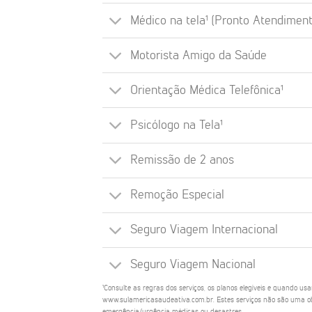
Médico na tela¹ (Pronto Atendiment
Motorista Amigo da Saúde
Orientação Médica Telefônica¹
Psicólogo na Tela¹
Remissão de 2 anos
Remoção Especial
Seguro Viagem Internacional
Seguro Viagem Nacional
¹Consulte as regras dos serviços, os planos elegíveis e quando us
www.sulamericasaudeativa.com.br. Estes serviços não são uma ob
emergência/urgência médicas ou desastres.