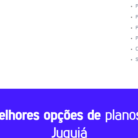
P
P
P
P
C
S
elhores opções de
plano
Juquiá