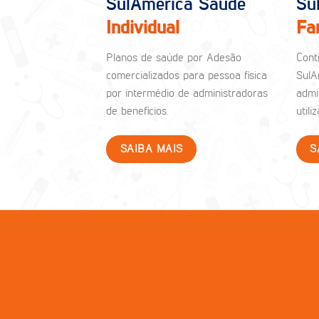
SulAmérica Saúde
Su
Individual
Fa
Planos de saúde por Adesão
Cont
comercializados para pessoa física
SulA
por intermédio de administradoras
admi
de benefícios.
util
SAIBA MAIS
S