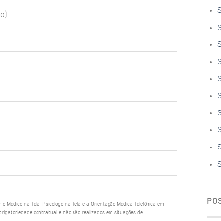
S
o)
S
S
S
S
S
S
S
S
S
PO
ar o Médico na Tela, Psicólogo na Tela e a Orientação Médica Telefônica em
rigatoriedade contratual e não são realizados em situações de