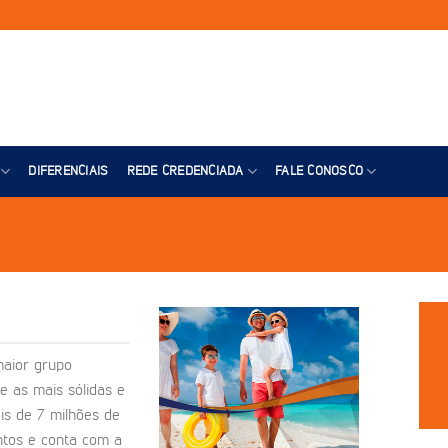
DIFERENCIAIS
REDE CREDENCIADA
FALE CONOSCO
maior grupo
e as mais sólidas e
is de 7 milhões de
ntos e conta com a