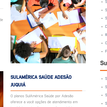
S
S
S
de
D
R
O
F
Su
SULAMÉRICA SAÚDE ADESÃO
S
JUQUIÁ
S
S
O planos SulAmérica Saúde por Adesão
oferece a você opções de atendimento em
S