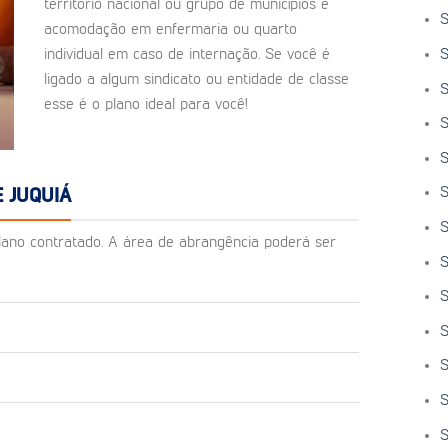
território nacional ou grupo de municípios e
S
acomodação em enfermaria ou quarto
S
individual em caso de internação. Se você é
ligado a algum sindicato ou entidade de classe
S
esse é o plano ideal para você!
S
S
S
 JUQUIÁ
S
o plano contratado. A área de abrangência poderá ser
S
S
S
S
S
S