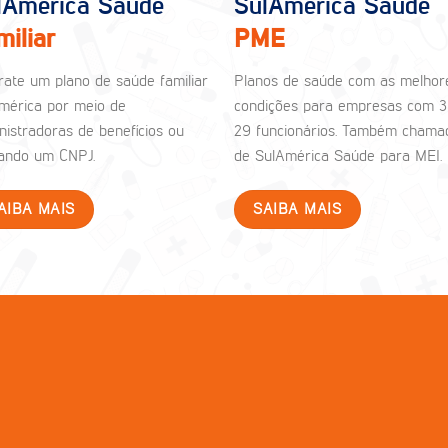
lAmérica Saúde
SulAmérica Saúde
miliar
PME
rate um plano de saúde familiar
Planos de saúde com as melhor
mérica por meio de
condições para empresas com 3
nistradoras de benefícios ou
29 funcionários. Também chama
izando um CNPJ.
de SulAmérica Saúde para MEI.
AIBA MAIS
SAIBA MAIS