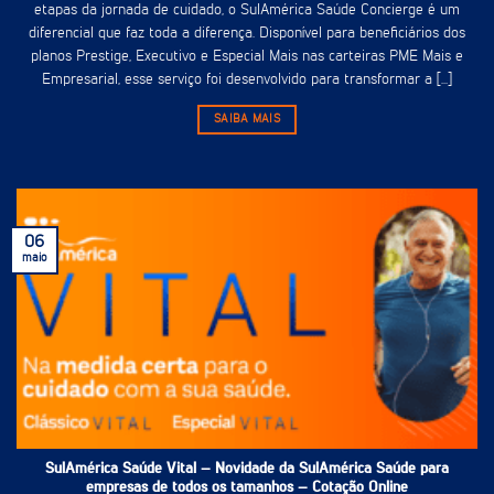
etapas da jornada de cuidado, o SulAmérica Saúde Concierge é um
diferencial que faz toda a diferença. Disponível para beneficiários dos
planos Prestige, Executivo e Especial Mais nas carteiras PME Mais e
Empresarial, esse serviço foi desenvolvido para transformar a [...]
SAIBA MAIS
06
maio
SulAmérica Saúde Vital – Novidade da SulAmérica Saúde para
empresas de todos os tamanhos – Cotação Online