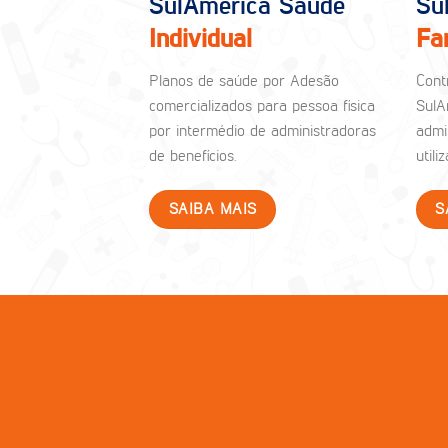
SulAmérica Saúde
Su
Individual
Fa
Planos de saúde por Adesão
Cont
comercializados para pessoa física
SulA
por intermédio de administradoras
admi
de benefícios.
util
SAIBA MAIS
S