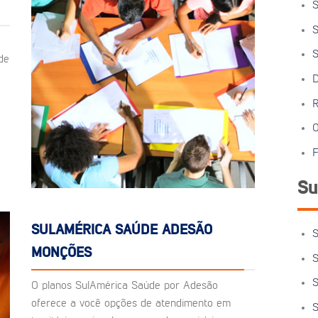
S
S
S
de
D
R
O
F
Su
SULAMÉRICA SAÚDE ADESÃO
S
MONÇÕES
S
S
O planos SulAmérica Saúde por Adesão
oferece a você opções de atendimento em
S