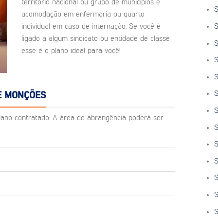
território nacional ou grupo de municípios e
S
acomodação em enfermaria ou quarto
S
individual em caso de internação. Se você é
ligado a algum sindicato ou entidade de classe
S
esse é o plano ideal para você!
S
S
S
E MONÇÕES
S
o plano contratado. A área de abrangência poderá ser
S
S
S
S
S
S