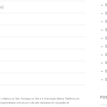
S
o)
S
S
S
S
S
S
S
S
S
PO
ar o Médico na Tela, Psicólogo na Tela e a Orientação Médica Telefônica em
rigatoriedade contratual e não são realizados em situações de