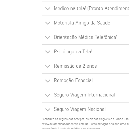
Médico na tela¹ (Pronto Atendiment
Motorista Amigo da Saúde
Orientação Médica Telefônica¹
Psicólogo na Tela¹
Remissão de 2 anos
Remoção Especial
Seguro Viagem Internacional
Seguro Viagem Nacional
¹Consulte as regras dos serviços, os planos elegíveis e quando us
www.sulamericasaudeativa.com.br. Estes serviços não são uma ob
emergência/urgência médicas ou desastres.