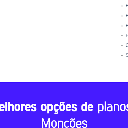
P
P
P
P
C
S
elhores opções de
plano
Monções