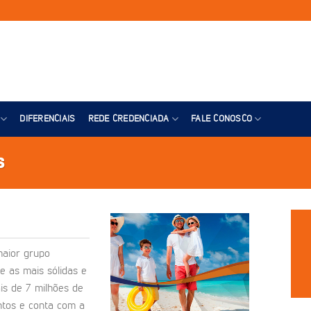
DIFERENCIAIS
REDE CREDENCIADA
FALE CONOSCO
s
maior grupo
e as mais sólidas e
is de 7 milhões de
ntos e conta com a