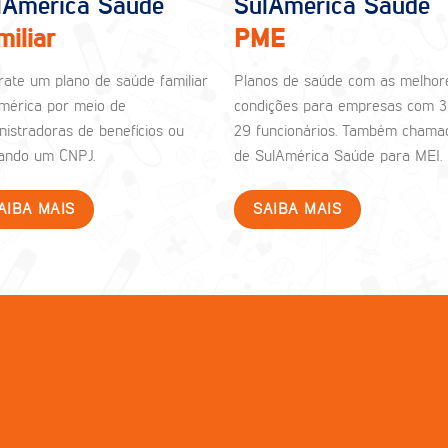
lAmérica Saúde
SulAmérica Saúde
miliar
PME
rate um plano de saúde familiar
Planos de saúde com as melhor
mérica por meio de
condições para empresas com 3
nistradoras de benefícios ou
29 funcionários. Também chama
izando um CNPJ.
de SulAmérica Saúde para MEI.
AIBA MAIS
SAIBA MAIS