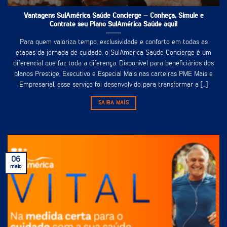
Vantagens SulAmérica Saúde Concierge – Conheça, Simule e
Contrate seu Plano SulAmérica Saúde aqui!
Para quem valoriza tempo, exclusividade e conforto em todas as
etapas da jornada de cuidado, o SulAmérica Saúde Concierge é um
diferencial que faz toda a diferença. Disponível para beneficiários dos
planos Prestige, Executivo e Especial Mais nas carteiras PME Mais e
Empresarial, esse serviço foi desenvolvido para transformar a [...]
SAIBA MAIS
06
maio