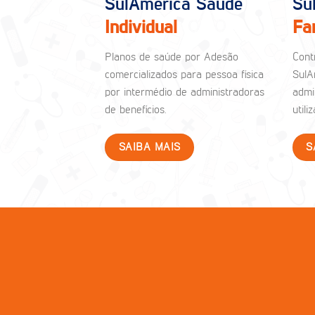
SulAmérica Saúde
Su
Individual
Fa
Planos de saúde por Adesão
Cont
comercializados para pessoa física
SulA
por intermédio de administradoras
admi
de benefícios.
util
SAIBA MAIS
S