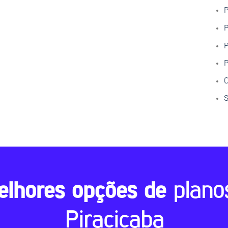
P
P
P
P
C
S
elhores opções de
plano
Piracicaba