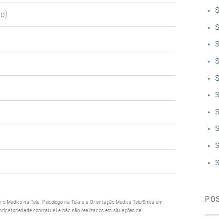
S
o)
S
S
S
S
S
S
S
S
S
PO
ar o Médico na Tela, Psicólogo na Tela e a Orientação Médica Telefônica em
rigatoriedade contratual e não são realizados em situações de