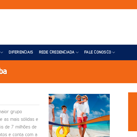
DIFERENCIAIS
REDE CREDENCIADA
FALE CONOSCO
ba
maior grupo
e as mais sólidas e
is de 7 milhões de
ntos e conta com a