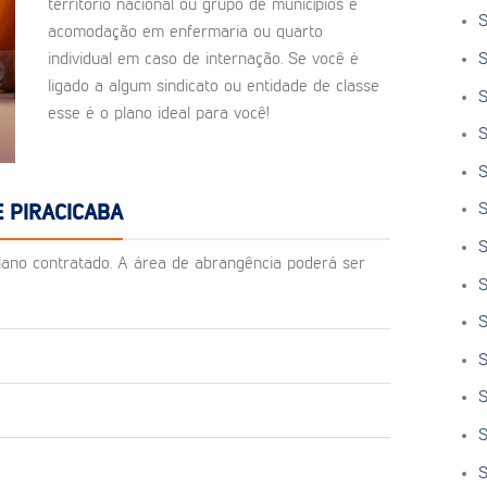
território nacional ou grupo de municípios e
S
acomodação em enfermaria ou quarto
S
individual em caso de internação. Se você é
ligado a algum sindicato ou entidade de classe
S
esse é o plano ideal para você!
S
S
S
 PIRACICABA
S
o plano contratado. A área de abrangência poderá ser
S
S
S
S
S
S