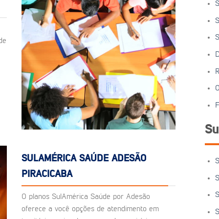
S
S
S
de
D
R
O
F
Su
SULAMÉRICA SAÚDE ADESÃO
S
PIRACICABA
S
S
O planos SulAmérica Saúde por Adesão
oferece a você opções de atendimento em
S