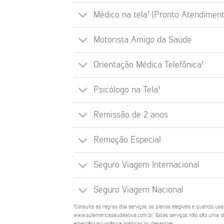
Médico na tela¹ (Pronto Atendiment
Motorista Amigo da Saúde
Orientação Médica Telefônica¹
Psicólogo na Tela¹
Remissão de 2 anos
Remoção Especial
Seguro Viagem Internacional
Seguro Viagem Nacional
¹Consulte as regras dos serviços, os planos elegíveis e quando us
www.sulamericasaudeativa.com.br. Estes serviços não são uma ob
emergência/urgência médicas ou desastres.