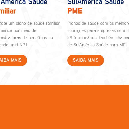
lAmérica Saúde
SulAmérica Saúde
miliar
PME
rate um plano de saúde familiar
Planos de saúde com as melhor
mérica por meio de
condições para empresas com 3
nistradoras de benefícios ou
29 funcionários. Também chama
izando um CNPJ.
de SulAmérica Saúde para MEI.
AIBA MAIS
SAIBA MAIS