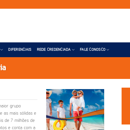
DIFERENCIAIS
REDE CREDENCIADA
FALE CONOSCO
ia
maior grupo
e as mais sólidas e
is de 7 milhões de
ntos e conta com a