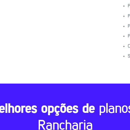
P
P
P
P
C
S
elhores opções de
plano
Rancharia