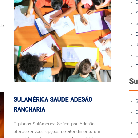
S
S
S
de
D
R
O
F
Su
SULAMÉRICA SAÚDE ADESÃO
S
RANCHARIA
S
S
O planos SulAmérica Saúde por Adesão
oferece a você opções de atendimento em
S