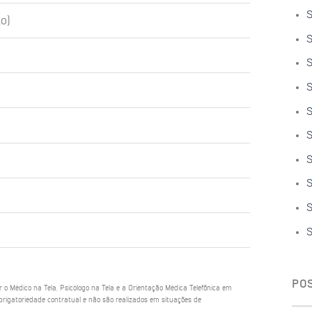
S
o)
S
S
S
S
S
S
S
S
S
PO
ar o Médico na Tela, Psicólogo na Tela e a Orientação Médica Telefônica em
rigatoriedade contratual e não são realizados em situações de