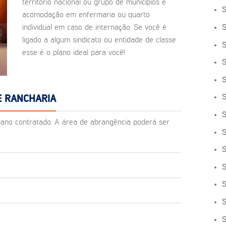
território nacional ou grupo de municípios e
S
acomodação em enfermaria ou quarto
S
individual em caso de internação. Se você é
ligado a algum sindicato ou entidade de classe
S
esse é o plano ideal para você!
S
S
S
E RANCHARIA
S
o plano contratado. A área de abrangência poderá ser
S
S
S
S
S
S