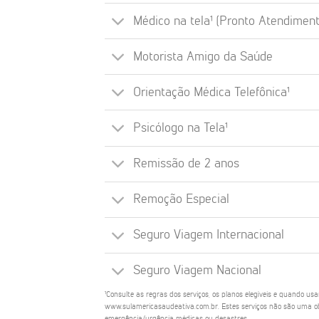
Médico na tela¹ (Pronto Atendiment
Motorista Amigo da Saúde
Orientação Médica Telefônica¹
Psicólogo na Tela¹
Remissão de 2 anos
Remoção Especial
Seguro Viagem Internacional
Seguro Viagem Nacional
¹Consulte as regras dos serviços, os planos elegíveis e quando us
www.sulamericasaudeativa.com.br. Estes serviços não são uma ob
emergência/urgência médicas ou desastres.