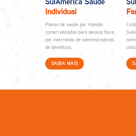
SulAmérica Saúde
Su
Individual
Fa
Planos de saúde por Adesão
Cont
comercializados para pessoa física
SulA
por intermédio de administradoras
admi
de benefícios.
util
SAIBA MAIS
S