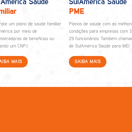
lAmérica Saúde
SulAmérica Saúde
miliar
PME
rate um plano de saúde familiar
Planos de saúde com as melhor
mérica por meio de
condições para empresas com 3
nistradoras de benefícios ou
29 funcionários. Também chama
izando um CNPJ.
de SulAmérica Saúde para MEI.
AIBA MAIS
SAIBA MAIS