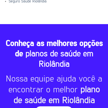
Seguro Saúde Riolândia
Conheça as melhores opções
de
planos de saúde em
Riolândia
Nossa equipe ajuda você a
encontrar o melhor
plano
de saúde em Riolândia