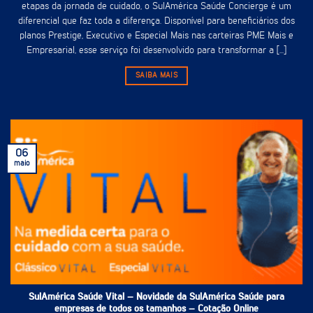
etapas da jornada de cuidado, o SulAmérica Saúde Concierge é um
diferencial que faz toda a diferença. Disponível para beneficiários dos
planos Prestige, Executivo e Especial Mais nas carteiras PME Mais e
Empresarial, esse serviço foi desenvolvido para transformar a [...]
SAIBA MAIS
06
maio
SulAmérica Saúde Vital – Novidade da SulAmérica Saúde para
empresas de todos os tamanhos – Cotação Online