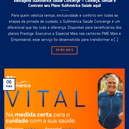
Vantagens SulAmérica Saúde Concierge – Conheça, Simule e
Contrate seu Plano SulAmérica Saúde aqui!
Para quem valoriza tempo, exclusividade e conforto em todas as
etapas da jornada de cuidado, o SulAmérica Saúde Concierge é um
diferencial que faz toda a diferença. Disponível para beneficiários dos
planos Prestige, Executivo e Especial Mais nas carteiras PME Mais e
Empresarial, esse serviço foi desenvolvido para transformar a [...]
SAIBA MAIS
06
maio