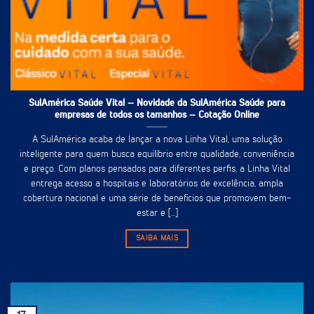
SulAmérica Saúde Vital – Novidade da SulAmérica Saúde para
empresas de todos os tamanhos – Cotação Online
A SulAmérica acaba de lançar a nova Linha Vital, uma solução
inteligente para quem busca equilíbrio entre qualidade, conveniência
e preço. Com planos pensados para diferentes perfis, a Linha Vital
entrega acesso a hospitais e laboratórios de excelência, ampla
cobertura nacional e uma série de benefícios que promovem bem-
estar e [...]
SAIBA MAIS