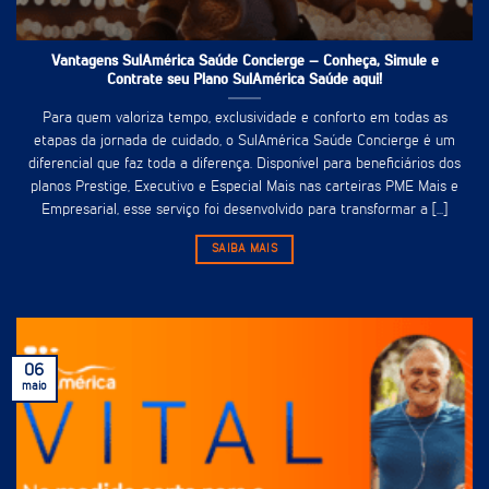
Vantagens SulAmérica Saúde Concierge – Conheça, Simule e
Contrate seu Plano SulAmérica Saúde aqui!
Para quem valoriza tempo, exclusividade e conforto em todas as
etapas da jornada de cuidado, o SulAmérica Saúde Concierge é um
diferencial que faz toda a diferença. Disponível para beneficiários dos
planos Prestige, Executivo e Especial Mais nas carteiras PME Mais e
Empresarial, esse serviço foi desenvolvido para transformar a [...]
SAIBA MAIS
06
maio