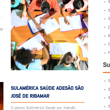
S
S
S
D
de
R
O
F
Su
S
SULAMÉRICA SAÚDE ADESÃO SÃO
S
JOSÉ DE RIBAMAR
S
S
O planos SulAmérica Saúde por Adesão