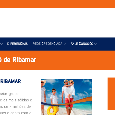
DIFERENCIAIS
REDE CREDENCIADA
FALE CONOSCO
é de Ribamar
 RIBAMAR
maior grupo
e as mais sólidas e
is de 7 milhões de
ntos e conta com a