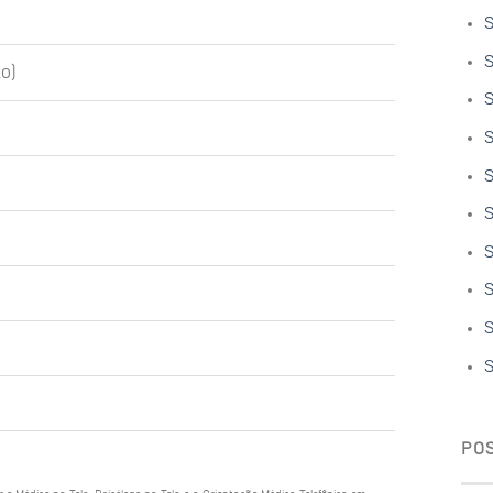
S
S
o)
S
S
S
S
S
S
S
S
PO