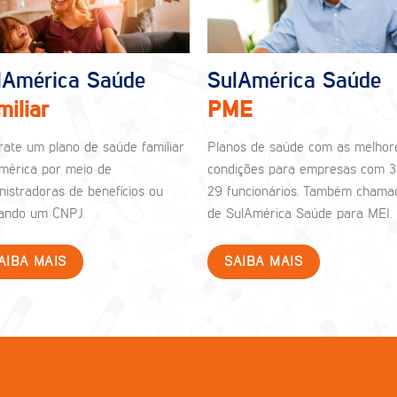
lAmérica Saúde
SulAmérica Saúde
miliar
PME
rate um plano de saúde familiar
Planos de saúde com as melhor
mérica por meio de
condições para empresas com 3
nistradoras de benefícios ou
29 funcionários. Também chama
izando um CNPJ.
de SulAmérica Saúde para MEI.
AIBA MAIS
SAIBA MAIS