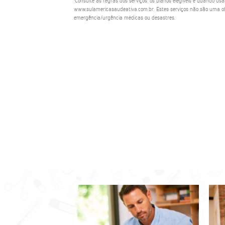
¹Consulte as regras dos serviços, os planos elegíveis e quando us
www.sulamericasaudeativa.com.br. Estes serviços não são uma ob
emergência/urgência médicas ou desastres.