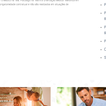
ar o Médico na Tela, Psicólogo na Tela e a Orientação Médica Telefônica em
rigatoriedade contratual e não são realizados em situações de
P
P
R
P
R
P
C
S