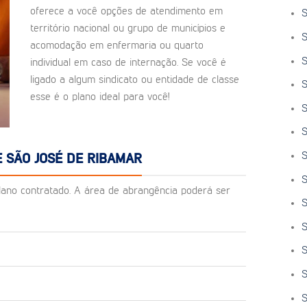
oferece a você opções de atendimento em
S
território nacional ou grupo de municípios e
S
acomodação em enfermaria ou quarto
S
individual em caso de internação. Se você é
ligado a algum sindicato ou entidade de classe
S
esse é o plano ideal para você!
S
S
S
 SÃO JOSÉ DE RIBAMAR
S
o plano contratado. A área de abrangência poderá ser
S
S
S
S
S