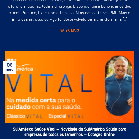
etapas da jornada de cuidado, o SulAmérica Saúde Concierge é um
diferencial que faz toda a diferença. Disponível para beneficiários dos
planos Prestige, Executivo e Especial Mais nas carteiras PME Mais e
Empresarial, esse serviço foi desenvolvido para transformar a [...]
SAIBA MAIS
06
maio
SulAmérica Saúde Vital – Novidade da SulAmérica Saúde para
empresas de todos os tamanhos – Cotação Online