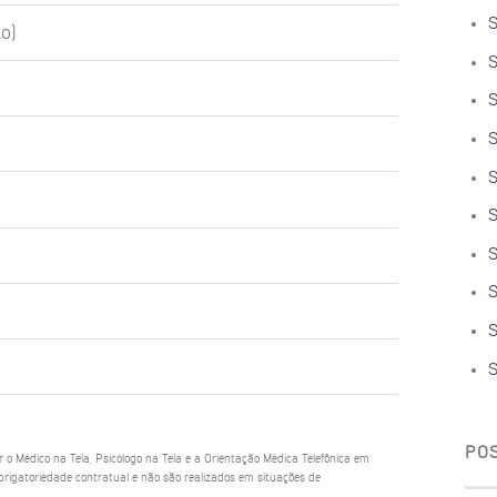
S
o)
S
S
S
S
S
S
S
S
S
PO
ar o Médico na Tela, Psicólogo na Tela e a Orientação Médica Telefônica em
rigatoriedade contratual e não são realizados em situações de