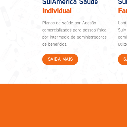
SulAmérica Saúde
Su
Individual
Fa
Planos de saúde por Adesão
Cont
comercializados para pessoa física
SulA
por intermédio de administradoras
admi
de benefícios.
util
SAIBA MAIS
S