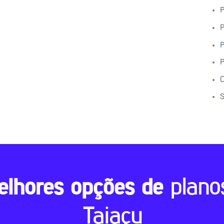
P
P
P
P
C
S
elhores opções de
plano
Taiaçu