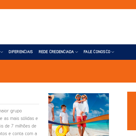
DIFERENCIAIS
REDE CREDENCIADA
FALE CONOSCO
maior grupo
e as mais sólidas e
is de 7 milhões de
ntos e conta com a