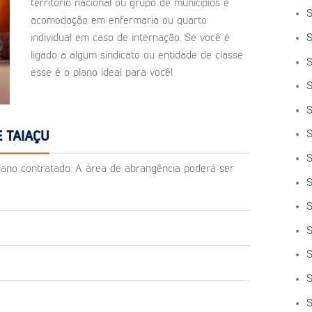
território nacional ou grupo de municípios e
S
acomodação em enfermaria ou quarto
S
individual em caso de internação. Se você é
ligado a algum sindicato ou entidade de classe
S
esse é o plano ideal para você!
S
S
S
 TAIAÇU
S
o plano contratado. A área de abrangência poderá ser
S
S
S
S
S
S