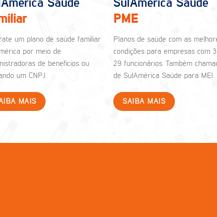
lAmérica Saúde
SulAmérica Saúde
miliar
PME
rate um plano de saúde familiar
Planos de saúde com as melhor
mérica por meio de
condições para empresas com 3
nistradoras de benefícios ou
29 funcionários. Também chama
izando um CNPJ.
de SulAmérica Saúde para MEI.
AIBA MAIS
SAIBA MAIS