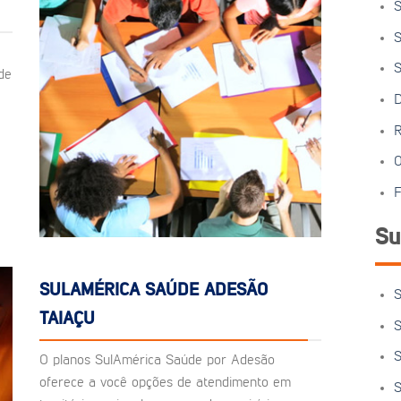
S
S
S
de
D
R
O
F
Su
SULAMÉRICA SAÚDE ADESÃO
S
TAIAÇU
S
S
O planos SulAmérica Saúde por Adesão
oferece a você opções de atendimento em
S