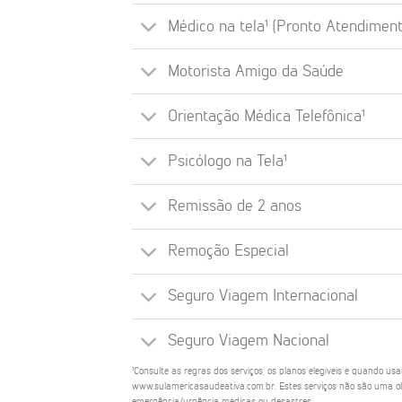
Médico na tela¹ (Pronto Atendiment
Motorista Amigo da Saúde
Orientação Médica Telefônica¹
Psicólogo na Tela¹
Remissão de 2 anos
Remoção Especial
Seguro Viagem Internacional
Seguro Viagem Nacional
¹Consulte as regras dos serviços, os planos elegíveis e quando us
www.sulamericasaudeativa.com.br. Estes serviços não são uma ob
emergência/urgência médicas ou desastres.