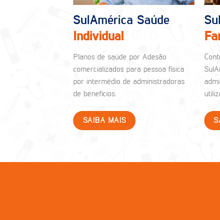
SulAmérica Saúde
Su
Individual
Fa
Planos de saúde por Adesão
Cont
comercializados para pessoa física
SulA
por intermédio de administradoras
admi
de benefícios.
util
SAIBA MAIS
S