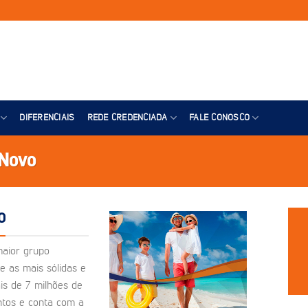
DIFERENCIAIS
REDE CREDENCIADA
FALE CONOSCO
 Novo
O
maior grupo
e as mais sólidas e
is de 7 milhões de
ntos e conta com a