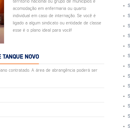
território nacional ou grupo de municípios e
S
acomodação em enfermaria ou quarto
S
individual em caso de internação. Se você é
ligado a algum sindicato ou entidade de classe
S
esse é o plano ideal para você!
S
S
S
E TANQUE NOVO
S
o plano contratado. A área de abrangência poderá ser
S
S
S
S
S
S