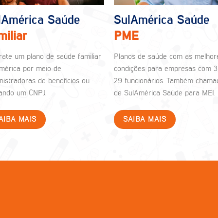
lAmérica Saúde
SulAmérica Saúde
miliar
PME
rate um plano de saúde familiar
Planos de saúde com as melhor
mérica por meio de
condições para empresas com 3
nistradoras de benefícios ou
29 funcionários. Também chama
izando um CNPJ.
de SulAmérica Saúde para MEI.
AIBA MAIS
SAIBA MAIS