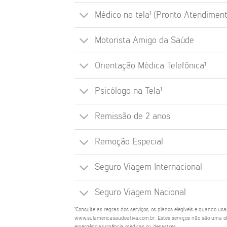
Médico na tela¹ (Pronto Atendiment
Motorista Amigo da Saúde
Orientação Médica Telefônica¹
Psicólogo na Tela¹
Remissão de 2 anos
Remoção Especial
Seguro Viagem Internacional
Seguro Viagem Nacional
¹Consulte as regras dos serviços, os planos elegíveis e quando us
www.sulamericasaudeativa.com.br. Estes serviços não são uma ob
emergência/urgência médicas ou desastres.