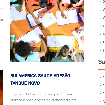
S
S
S
de
D
R
O
F
Su
SULAMÉRICA SAÚDE ADESÃO
S
TANQUE NOVO
S
S
O planos SulAmérica Saúde por Adesão
oferece a você opções de atendimento em
S