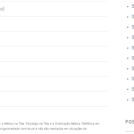
S
o)
S
S
S
S
S
S
S
S
S
PO
ar o Médico na Tela, Psicólogo na Tela e a Orientação Médica Telefônica em
rigatoriedade contratual e não são realizados em situações de