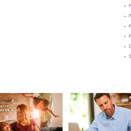
P
P
P
P
C
S