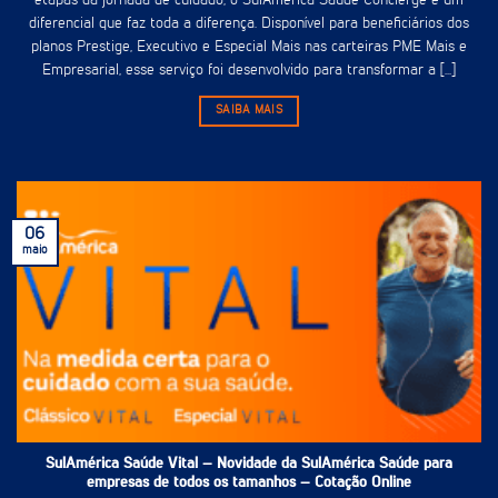
etapas da jornada de cuidado, o SulAmérica Saúde Concierge é um
diferencial que faz toda a diferença. Disponível para beneficiários dos
planos Prestige, Executivo e Especial Mais nas carteiras PME Mais e
Empresarial, esse serviço foi desenvolvido para transformar a [...]
SAIBA MAIS
06
maio
SulAmérica Saúde Vital – Novidade da SulAmérica Saúde para
empresas de todos os tamanhos – Cotação Online