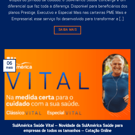
etapas da jornada de cuidado, o SulAmérica Saúde Concierge é um
diferencial que faz toda a diferença. Disponível para beneficiários dos
planos Prestige, Executivo e Especial Mais nas carteiras PME Mais e
Empresarial, esse serviço foi desenvolvido para transformar a [...]
SAIBA MAIS
06
maio
SulAmérica Saúde Vital – Novidade da SulAmérica Saúde para
empresas de todos os tamanhos – Cotação Online