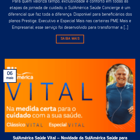
Para quem valoriza tempo, exclusividade e conforto em todas as
etapas da jornada de cuidado, o SulAmérica Saúde Concierge é um
diferencial que faz toda a diferença. Disponível para beneficiários dos
planos Prestige, Executivo e Especial Mais nas carteiras PME Mais e
Empresarial, esse serviço foi desenvolvido para transformar a [...]
SAIBA MAIS
06
maio
SulAmérica Saúde Vital – Novidade da SulAmérica Saúde para