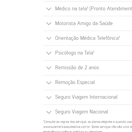
Médico na tela¹ (Pronto Atendiment
Motorista Amigo da Saúde
Orientação Médica Telefônica¹
Psicólogo na Tela¹
Remissão de 2 anos
Remoção Especial
Seguro Viagem Internacional
Seguro Viagem Nacional
¹Consulte as regras dos serviços, os planos elegíveis e quando us
www.sulamericasaudeativa.com.br. Estes serviços não são uma ob
emergência/urgência médicas ou desastres.