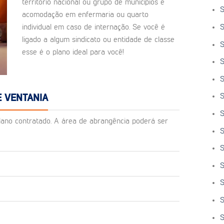
território nacional ou grupo de municípios e
S
acomodação em enfermaria ou quarto
S
individual em caso de internação. Se você é
ligado a algum sindicato ou entidade de classe
S
esse é o plano ideal para você!
S
S
S
E VENTANIA
S
o plano contratado. A área de abrangência poderá ser
S
S
S
S
S
S