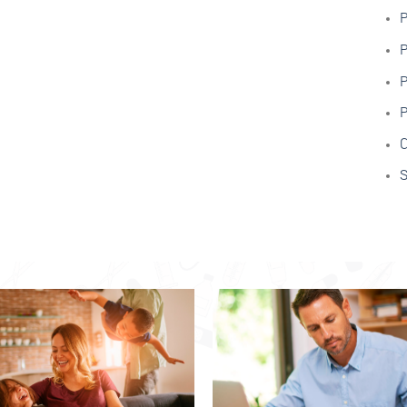
P
P
P
P
C
S