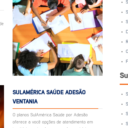
S
S
S
de
D
R
O
F
Su
SULAMÉRICA SAÚDE ADESÃO
S
VENTANIA
S
S
O planos SulAmérica Saúde por Adesão
oferece a você opções de atendimento em
S