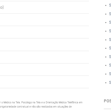
S
o)
S
S
S
S
S
S
S
S
S
PO
ar o Médico na Tela, Psicólogo na Tela e a Orientação Médica Telefônica em
rigatoriedade contratual e não são realizados em situações de