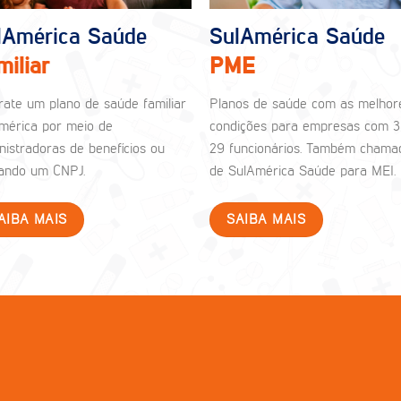
lAmérica Saúde
SulAmérica Saúde
miliar
PME
rate um plano de saúde familiar
Planos de saúde com as melhor
mérica por meio de
condições para empresas com 3
nistradoras de benefícios ou
29 funcionários. Também chama
izando um CNPJ.
de SulAmérica Saúde para MEI.
AIBA MAIS
SAIBA MAIS