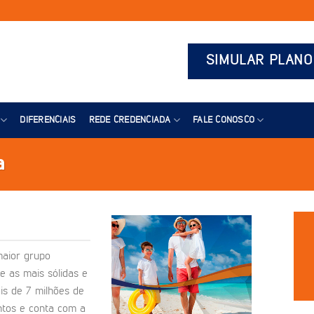
SIMULAR PLANO
DIFERENCIAIS
REDE CREDENCIADA
FALE CONOSCO
a
maior grupo
e as mais sólidas e
is de 7 milhões de
ntos e conta com a