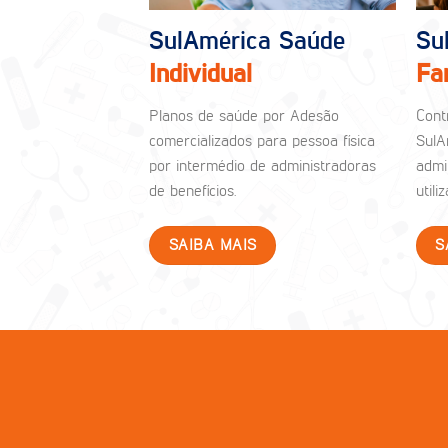
SulAmérica Saúde
Su
Individual
Fa
Planos de saúde por Adesão
Cont
comercializados para pessoa física
SulA
por intermédio de administradoras
admi
de benefícios.
util
SAIBA MAIS
S