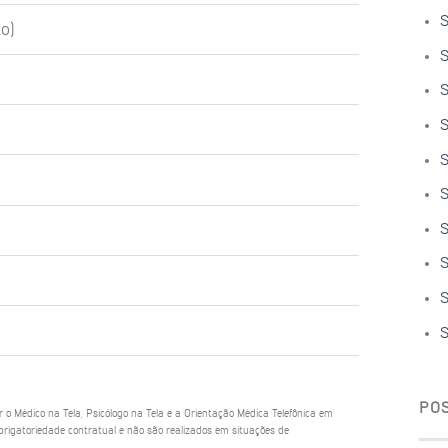
S
o)
S
S
S
S
S
S
S
S
S
PO
ar o Médico na Tela, Psicólogo na Tela e a Orientação Médica Telefônica em
rigatoriedade contratual e não são realizados em situações de