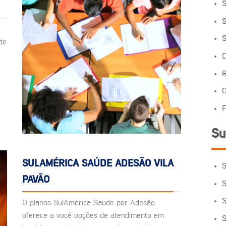
S
S
S
de
D
R
O
F
Su
SULAMÉRICA SAÚDE ADESÃO VILA
S
PAVÃO
S
S
O planos SulAmérica Saúde por Adesão
oferece a você opções de atendimento em
S