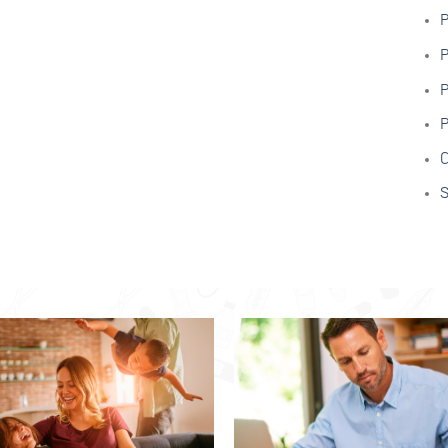
P
P
P
P
C
S