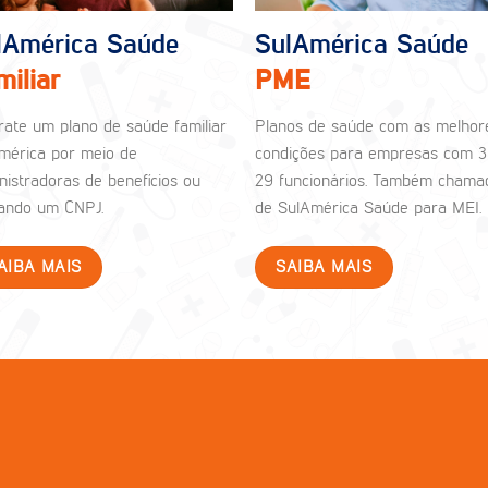
lAmérica Saúde
SulAmérica Saúde
miliar
PME
rate um plano de saúde familiar
Planos de saúde com as melhor
mérica por meio de
condições para empresas com 3
nistradoras de benefícios ou
29 funcionários. Também chama
izando um CNPJ.
de SulAmérica Saúde para MEI.
AIBA MAIS
SAIBA MAIS