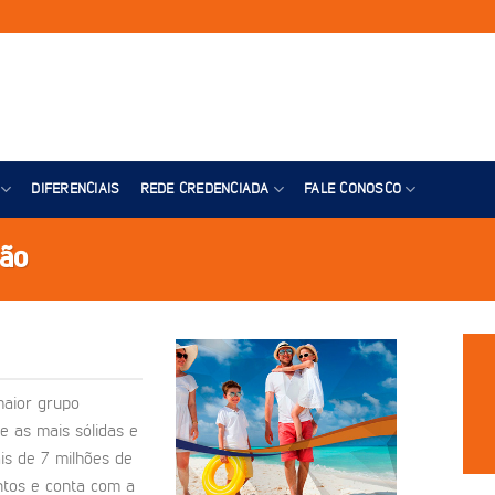
DIFERENCIAIS
REDE CREDENCIADA
FALE CONOSCO
vão
maior grupo
e as mais sólidas e
is de 7 milhões de
ntos e conta com a