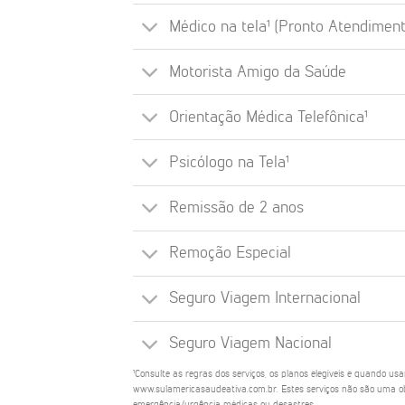
Médico na tela¹ (Pronto Atendiment
Motorista Amigo da Saúde
Orientação Médica Telefônica¹
Psicólogo na Tela¹
Remissão de 2 anos
Remoção Especial
Seguro Viagem Internacional
Seguro Viagem Nacional
¹Consulte as regras dos serviços, os planos elegíveis e quando us
www.sulamericasaudeativa.com.br. Estes serviços não são uma ob
emergência/urgência médicas ou desastres.