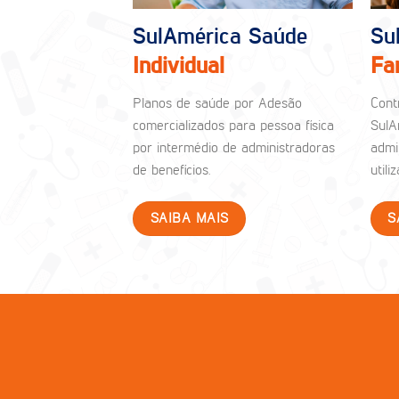
SulAmérica Saúde
Su
Individual
Fa
Planos de saúde por Adesão
Cont
comercializados para pessoa física
SulA
por intermédio de administradoras
admi
de benefícios.
util
SAIBA MAIS
S