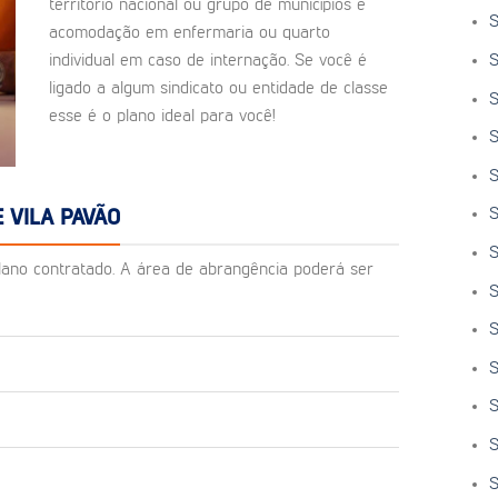
território nacional ou grupo de municípios e
S
acomodação em enfermaria ou quarto
S
individual em caso de internação. Se você é
ligado a algum sindicato ou entidade de classe
S
esse é o plano ideal para você!
S
S
S
 VILA PAVÃO
S
o plano contratado. A área de abrangência poderá ser
S
S
S
S
S
S