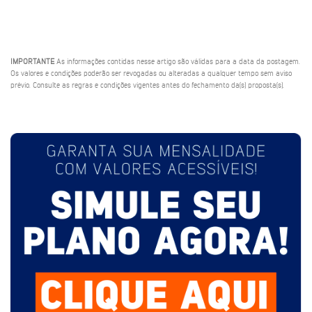
IMPORTANTE
As informações contidas nesse artigo são válidas para a data da postagem.
Os valores e condições poderão ser revogadas ou alteradas a qualquer tempo sem aviso
prévio. Consulte as regras e condições vigentes antes do fechamento da(s) proposta(s).