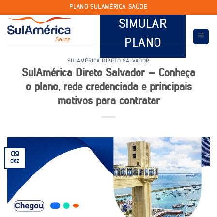
Skip
PLANO SULAMÉRICA SAÚDE
to
SIMULAR
content
PLANO
SULAMÉRICA DIRETO SALVADOR
SulAmérica Direto Salvador – Conheça
o plano, rede credenciada e principais
motivos para contratar
09
dez