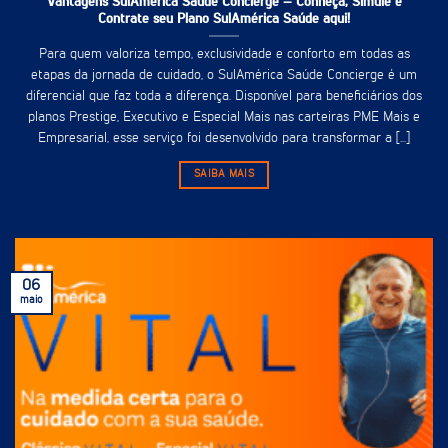
Vantagens SulAmérica Saúde Concierge – Conheça, Simule e
Contrate seu Plano SulAmérica Saúde aqui!
Para quem valoriza tempo, exclusividade e conforto em todas as
etapas da jornada de cuidado, o SulAmérica Saúde Concierge é um
diferencial que faz toda a diferença. Disponível para beneficiários dos
planos Prestige, Executivo e Especial Mais nas carteiras PME Mais e
Empresarial, esse serviço foi desenvolvido para transformar a [...]
SAIBA MAIS
06
maio