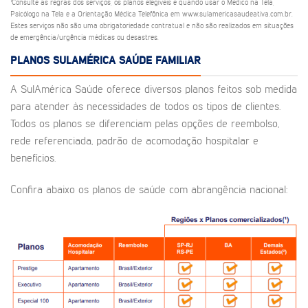
¹Consulte as regras dos serviços, os planos elegíveis e quando usar o Médico na Tela,
Psicólogo na Tela e a Orientação Médica Telefônica em www.sulamericasaudeativa.com.br.
Estes serviços não são uma obrigatoriedade contratual e não são realizados em situações
de emergência/urgência médicas ou desastres.
PLANOS SULAMÉRICA SAÚDE FAMILIAR
A SulAmérica Saúde oferece diversos planos feitos sob medida
para atender às necessidades de todos os tipos de clientes.
Todos os planos se diferenciam pelas opções de reembolso,
rede referenciada, padrão de acomodação hospitalar e
benefícios.
Confira abaixo os planos de saúde com abrangência nacional: