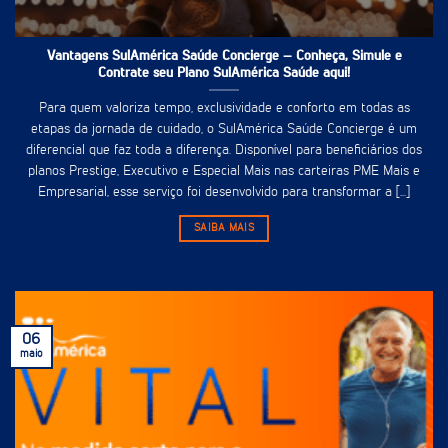
Vantagens SulAmérica Saúde Concierge – Conheça, Simule e
Contrate seu Plano SulAmérica Saúde aqui!
Para quem valoriza tempo, exclusividade e conforto em todas as
etapas da jornada de cuidado, o SulAmérica Saúde Concierge é um
diferencial que faz toda a diferença. Disponível para beneficiários dos
planos Prestige, Executivo e Especial Mais nas carteiras PME Mais e
Empresarial, esse serviço foi desenvolvido para transformar a [...]
SAIBA MAIS
06
maio