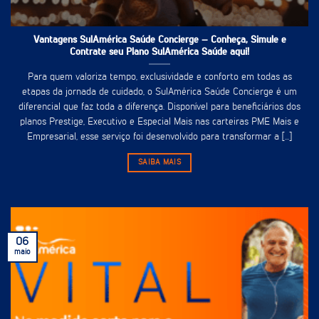
Vantagens SulAmérica Saúde Concierge – Conheça, Simule e
Contrate seu Plano SulAmérica Saúde aqui!
Para quem valoriza tempo, exclusividade e conforto em todas as
etapas da jornada de cuidado, o SulAmérica Saúde Concierge é um
diferencial que faz toda a diferença. Disponível para beneficiários dos
planos Prestige, Executivo e Especial Mais nas carteiras PME Mais e
Empresarial, esse serviço foi desenvolvido para transformar a [...]
SAIBA MAIS
06
maio