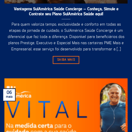
Vantagens SulAmérica Saúde Concierge – Conheça, Simule e
Contrate seu Plano SulAmérica Saúde aqui!
Para quem valoriza tempo, exclusividade e conforto em todas as
etapas da jornada de cuidado, o SulAmérica Saúde Concierge é um
diferencial que faz toda a diferença. Disponível para beneficiários dos
planos Prestige, Executivo e Especial Mais nas carteiras PME Mais e
Empresarial, esse serviço foi desenvolvido para transformar a [...]
SAIBA MAIS
06
maio