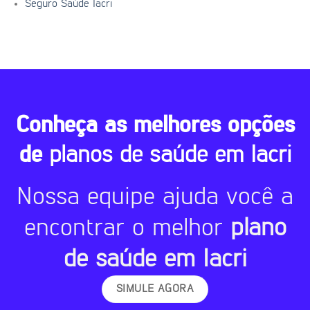
Seguro Saúde Iacri
Conheça as melhores opções
de
planos de saúde em Iacri
Nossa equipe ajuda você a
encontrar o melhor
plano
de saúde em Iacri
SIMULE AGORA