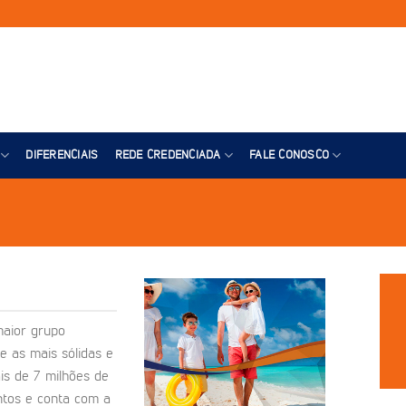
DIFERENCIAIS
REDE CREDENCIADA
FALE CONOSCO
maior grupo
e as mais sólidas e
is de 7 milhões de
ntos e conta com a