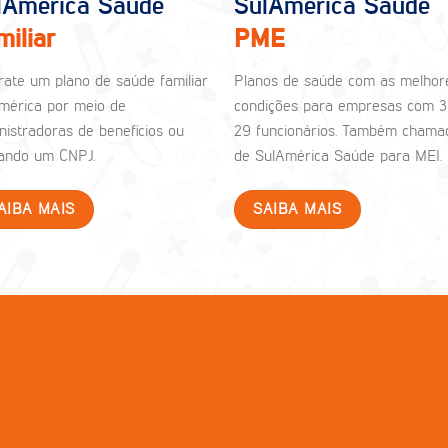
lAmérica Saúde
SulAmérica Saúde
miliar
PME
rate um plano de saúde familiar
Planos de saúde com as melhor
mérica por meio de
condições para empresas com 3
nistradoras de benefícios ou
29 funcionários. Também chama
izando um CNPJ.
de SulAmérica Saúde para MEI.
AIBA MAIS
SAIBA MAIS