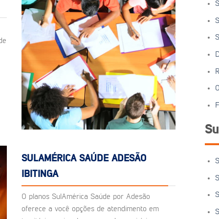
S
S
S
de
D
R
O
F
Su
SULAMÉRICA SAÚDE ADESÃO
S
IBITINGA
S
S
O planos SulAmérica Saúde por Adesão
oferece a você opções de atendimento em
S