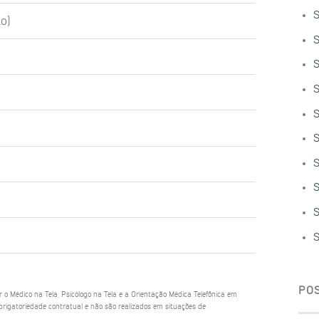
S
o)
S
S
S
S
S
S
S
S
S
PO
ar o Médico na Tela, Psicólogo na Tela e a Orientação Médica Telefônica em
rigatoriedade contratual e não são realizados em situações de