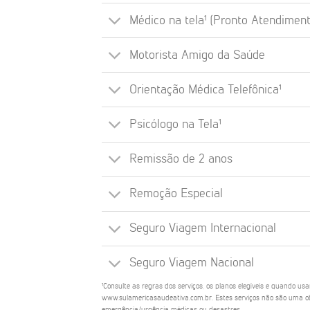
Médico na tela¹ (Pronto Atendiment
Motorista Amigo da Saúde
Orientação Médica Telefônica¹
Psicólogo na Tela¹
Remissão de 2 anos
Remoção Especial
Seguro Viagem Internacional
Seguro Viagem Nacional
¹Consulte as regras dos serviços, os planos elegíveis e quando us
www.sulamericasaudeativa.com.br. Estes serviços não são uma ob
emergência/urgência médicas ou desastres.