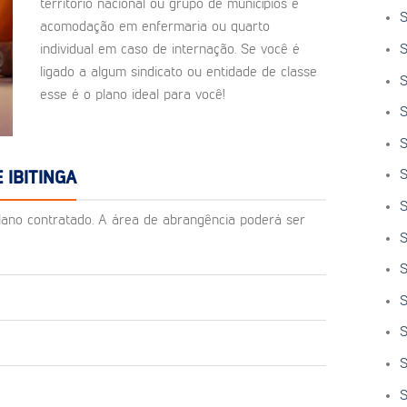
território nacional ou grupo de municípios e
S
acomodação em enfermaria ou quarto
S
individual em caso de internação. Se você é
ligado a algum sindicato ou entidade de classe
S
esse é o plano ideal para você!
S
S
S
 IBITINGA
S
o plano contratado. A área de abrangência poderá ser
S
S
S
S
S
S