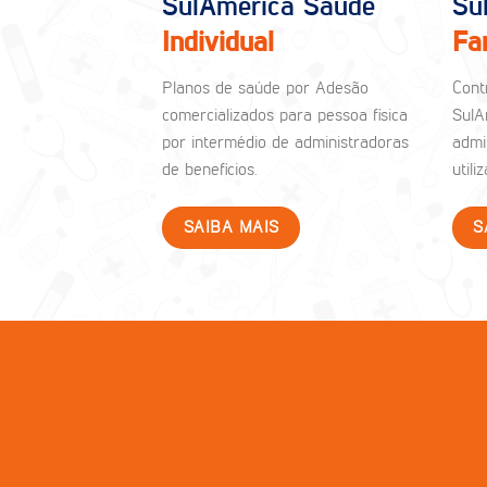
SulAmérica Saúde
Su
Individual
Fa
Planos de saúde por Adesão
Cont
comercializados para pessoa física
SulA
por intermédio de administradoras
admi
de benefícios.
util
SAIBA MAIS
S