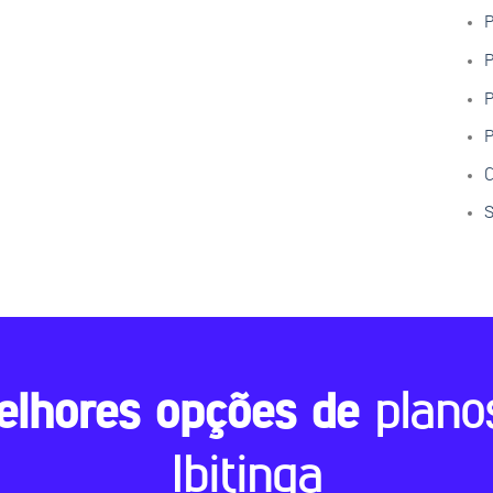
P
P
P
P
C
S
elhores opções de
plano
Ibitinga