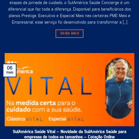
etapas da jornada de cuidado, o SulAmérica Saúde Concierge é um
diferencial que faz toda a diferença. Disponível para beneficiários dos
planos Prestige, Executivo e Especial Mais nas carteiras PME Mais e
Empresarial, esse serviço foi desenvolvido para transformar a [...]
SAIBA MAIS
06
maio
SulAmérica Saúde Vital – Novidade da SulAmérica Saúde para
empresas de todos os tamanhos – Cotação Online