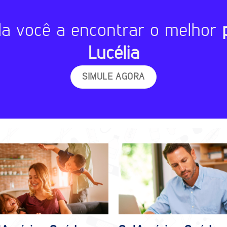
da você a encontrar o melhor
Lucélia
SIMULE AGORA