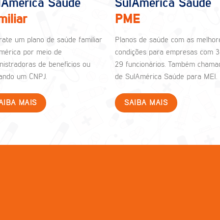
lAmérica Saúde
SulAmérica Saúde
miliar
PME
rate um plano de saúde familiar
Planos de saúde com as melhor
mérica por meio de
condições para empresas com 3
nistradoras de benefícios ou
29 funcionários. Também chama
izando um CNPJ.
de SulAmérica Saúde para MEI.
AIBA MAIS
SAIBA MAIS