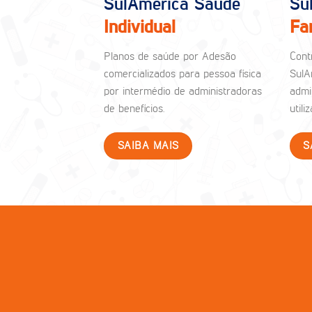
SulAmérica Saúde
Su
Individual
Fa
Planos de saúde por Adesão
Cont
comercializados para pessoa física
SulA
por intermédio de administradoras
admi
de benefícios.
util
SAIBA MAIS
S