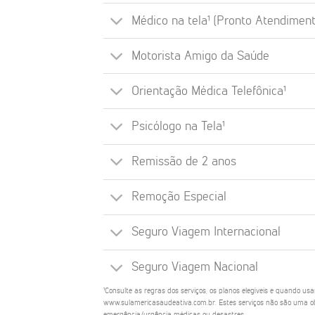
Médico na tela¹ (Pronto Atendiment
Motorista Amigo da Saúde
Orientação Médica Telefônica¹
Psicólogo na Tela¹
Remissão de 2 anos
Remoção Especial
Seguro Viagem Internacional
Seguro Viagem Nacional
¹Consulte as regras dos serviços, os planos elegíveis e quando us
www.sulamericasaudeativa.com.br. Estes serviços não são uma ob
emergência/urgência médicas ou desastres.