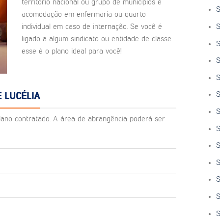
território nacional ou grupo de municípios e
S
acomodação em enfermaria ou quarto
S
individual em caso de internação. Se você é
ligado a algum sindicato ou entidade de classe
S
esse é o plano ideal para você!
S
S
S
 LUCÉLIA
S
o plano contratado. A área de abrangência poderá ser
S
S
S
S
S
S