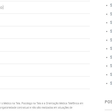
S
o)
S
S
S
S
S
S
S
S
S
PO
ar o Médico na Tela, Psicólogo na Tela e a Orientação Médica Telefônica em
rigatoriedade contratual e não são realizados em situações de