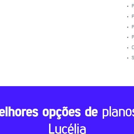
P
P
P
P
C
S
elhores opções de
plano
Lucélia