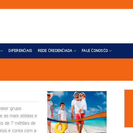
DIFERENCIAIS
REDE CREDENCIADA
FALE CONOSCO
maior grupo
e as mais sólidas e
is de 7 milhões de
ntos e conta com a