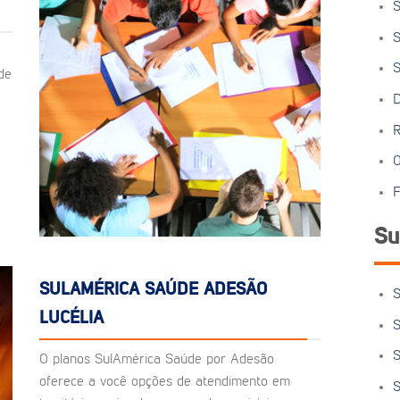
S
S
S
de
D
R
O
F
Su
SULAMÉRICA SAÚDE ADESÃO
S
LUCÉLIA
S
S
O planos SulAmérica Saúde por Adesão
oferece a você opções de atendimento em
S