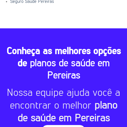
Seguro Saúde Pereiras
Conheça as melhores opções
de
planos de saúde em
Pereiras
Nossa equipe ajuda você a
encontrar o melhor
plano
de saúde em Pereiras