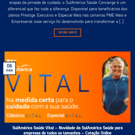
etapas da jornada de cuidado, o SulAmérica Saúde Concierge é um
diferencial que faz toda a diferença. Disponível para beneficiários dos
planos Prestige, Executivo e Especial Mais nas carteiras PME Mais e
Empresarial, esse serviço foi desenvolvido para transformar a [...]
SAIBA MAIS
06
maio
SulAmérica Saúde Vital – Novidade da SulAmérica Saúde para
empresas de todos os tamanhos – Cotação Online