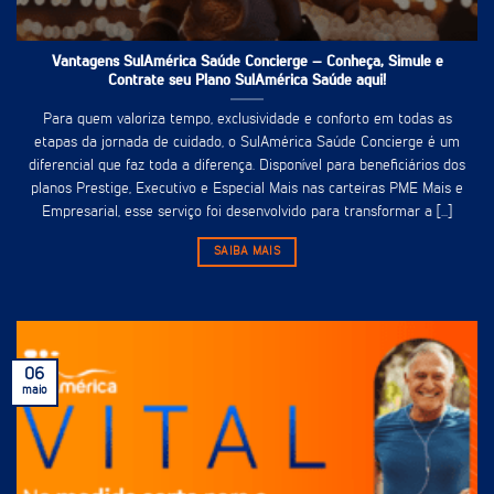
Vantagens SulAmérica Saúde Concierge – Conheça, Simule e
Contrate seu Plano SulAmérica Saúde aqui!
Para quem valoriza tempo, exclusividade e conforto em todas as
etapas da jornada de cuidado, o SulAmérica Saúde Concierge é um
diferencial que faz toda a diferença. Disponível para beneficiários dos
planos Prestige, Executivo e Especial Mais nas carteiras PME Mais e
Empresarial, esse serviço foi desenvolvido para transformar a [...]
SAIBA MAIS
06
maio