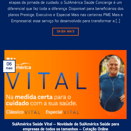
etapas da jornada de cuidado, o SulAmérica Saúde Concierge é um
diferencial que faz toda a diferença. Disponível para beneficiários dos
planos Prestige, Executivo e Especial Mais nas carteiras PME Mais e
Empresarial, esse serviço foi desenvolvido para transformar a [...]
SAIBA MAIS
06
maio
SulAmérica Saúde Vital – Novidade da SulAmérica Saúde para
empresas de todos os tamanhos – Cotação Online