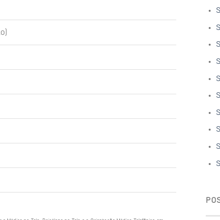
S
S
o)
S
S
S
S
S
S
S
S
PO