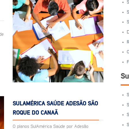
S
S
S
D
de
R
O
F
Su
S
SULAMÉRICA SAÚDE ADESÃO SÃO
S
ROQUE DO CANAÃ
S
S
O planos SulAmérica Saúde por Adesão