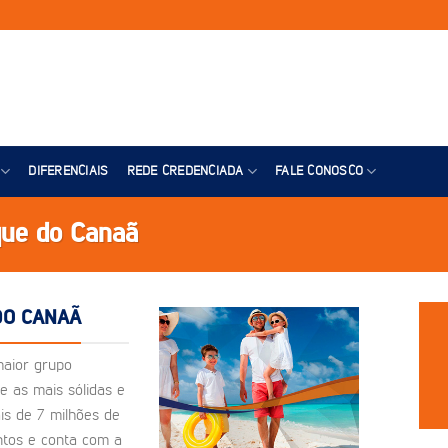
DIFERENCIAIS
REDE CREDENCIADA
FALE CONOSCO
que do Canaã
DO CANAÃ
maior grupo
e as mais sólidas e
is de 7 milhões de
ntos e conta com a