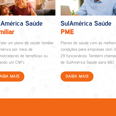
lAmérica Saúde
SulAmérica Saúde
miliar
PME
rate um plano de saúde familiar
Planos de saúde com as melhor
mérica por meio de
condições para empresas com 3
nistradoras de benefícios ou
29 funcionários. Também chama
izando um CNPJ.
de SulAmérica Saúde para MEI.
AIBA MAIS
SAIBA MAIS