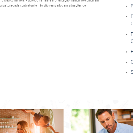
ar o Médico na Tela, Psicólogo na Tela e a Orientação Médica Telefônica em
rigatoriedade contratual e não são realizados em situações de
P
P
C
P
C
P
C
S