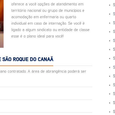
oferece a você opções de atendimento em
S
território nacional ou grupo de municípios e
S
acomodação em enfermaria ou quarto
S
individual em caso de internação. Se você é
ligado a algum sindicato ou entidade de classe
S
esse é o plano ideal para você!
S
S
S
E SÃO ROQUE DO CANAÃ
S
o plano contratado. A área de abrangência poderá ser
S
S
S
S
S