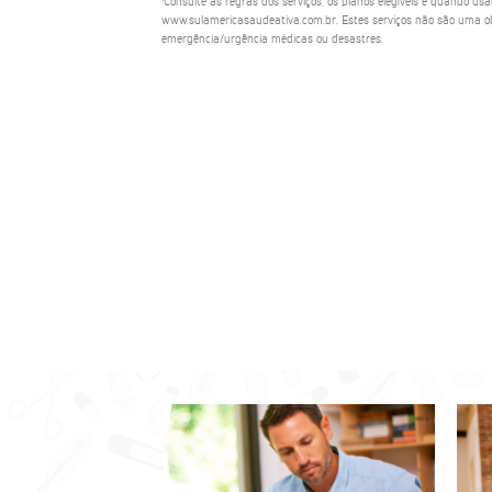
¹Consulte as regras dos serviços, os planos elegíveis e quando us
www.sulamericasaudeativa.com.br. Estes serviços não são uma ob
emergência/urgência médicas ou desastres.