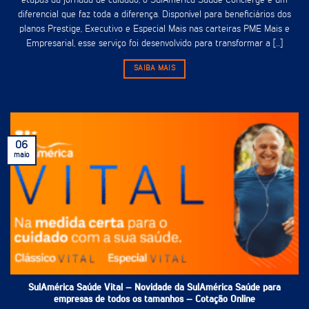
etapas da jornada de cuidado, o SulAmérica Saúde Concierge é um
diferencial que faz toda a diferença. Disponível para beneficiários dos
planos Prestige, Executivo e Especial Mais nas carteiras PME Mais e
Empresarial, esse serviço foi desenvolvido para transformar a [...]
SAIBA MAIS
06
maio
SulAmérica Saúde Vital – Novidade da SulAmérica Saúde para
empresas de todos os tamanhos – Cotação Online