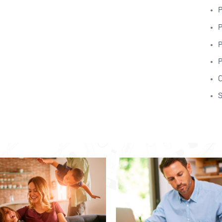
P
P
P
P
C
S