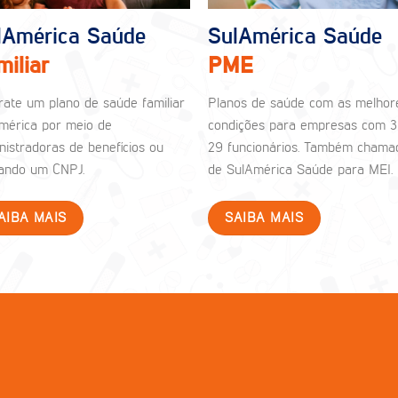
lAmérica Saúde
SulAmérica Saúde
miliar
PME
rate um plano de saúde familiar
Planos de saúde com as melhor
mérica por meio de
condições para empresas com 3
nistradoras de benefícios ou
29 funcionários. Também chama
izando um CNPJ.
de SulAmérica Saúde para MEI.
AIBA MAIS
SAIBA MAIS