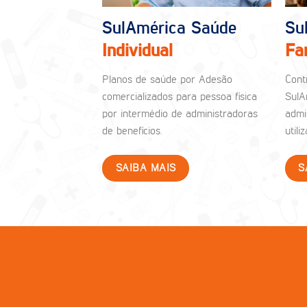
SulAmérica Saúde
Su
Individual
Fa
Planos de saúde por Adesão
Cont
comercializados para pessoa física
SulA
por intermédio de administradoras
admi
de benefícios.
util
SAIBA MAIS
S