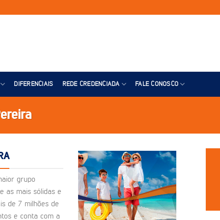
DIFERENCIAIS
REDE CREDENCIADA
FALE CONOSCO
ereira
RA
maior grupo
e as mais sólidas e
is de 7 milhões de
ntos e conta com a