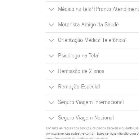
Médico na tela¹ (Pronto Atendiment
Motorista Amigo da Saúde
Orientação Médica Telefônica¹
Psicólogo na Tela¹
Remissão de 2 anos
Remoção Especial
Seguro Viagem Internacional
Seguro Viagem Nacional
¹Consulte as regras dos serviços, os planos elegíveis e quando us
www.sulamericasaudeativa.com.br. Estes serviços não são uma ob
emergência/urgência médicas ou desastres.