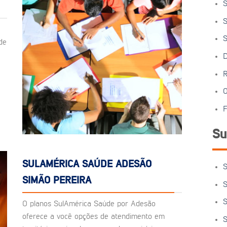
S
S
S
de
D
R
O
F
Su
SULAMÉRICA SAÚDE ADESÃO
S
SIMÃO PEREIRA
S
S
O planos SulAmérica Saúde por Adesão
oferece a você opções de atendimento em
S