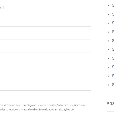
S
o)
S
S
S
S
S
S
S
S
S
PO
ar o Médico na Tela, Psicólogo na Tela e a Orientação Médica Telefônica em
rigatoriedade contratual e não são realizados em situações de