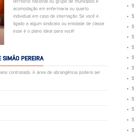
território nacional ou grupo de municípios e
S
acomodação em enfermaria ou quarto
S
individual em caso de internação. Se você é
ligado a algum sindicato ou entidade de classe
S
esse é o plano ideal para você!
S
S
S
 SIMÃO PEREIRA
S
o plano contratado. A área de abrangência poderá ser
S
S
S
S
S
S