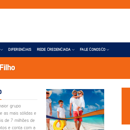
DIFERENCIAIS
REDE CREDENCIADA
FALE CONOSCO
Filho
O
maior grupo
e as mais sólidas e
is de 7 milhões de
ntos e conta com a