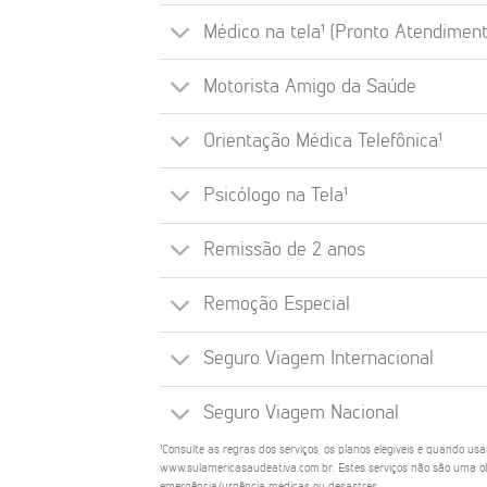
Médico na tela¹ (Pronto Atendiment
Motorista Amigo da Saúde
Orientação Médica Telefônica¹
Psicólogo na Tela¹
Remissão de 2 anos
Remoção Especial
Seguro Viagem Internacional
Seguro Viagem Nacional
¹Consulte as regras dos serviços, os planos elegíveis e quando us
www.sulamericasaudeativa.com.br. Estes serviços não são uma ob
emergência/urgência médicas ou desastres.