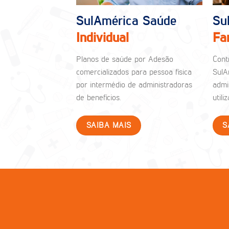
SulAmérica Saúde
Su
Individual
Fa
Planos de saúde por Adesão
Cont
comercializados para pessoa física
SulA
por intermédio de administradoras
admi
de benefícios.
util
SAIBA MAIS
S