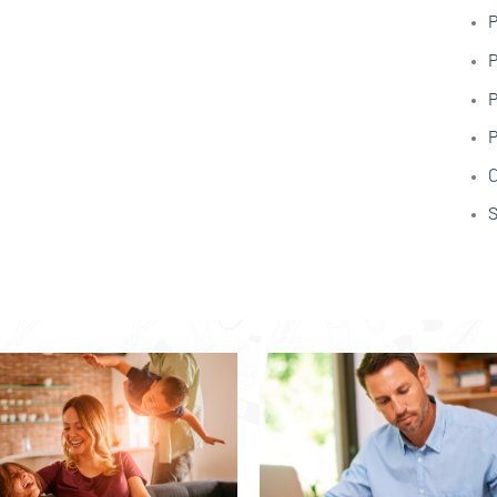
P
P
P
P
C
S