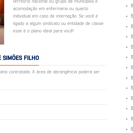
território nacional ou grupo de municípios e
S
acomodação em enfermaria ou quarto
S
individual em caso de internação. Se você é
ligado a algum sindicato ou entidade de classe
S
esse é o plano ideal para você!
S
S
S
 SIMÕES FILHO
S
o plano contratado. A área de abrangência poderá ser
S
S
S
S
S
S