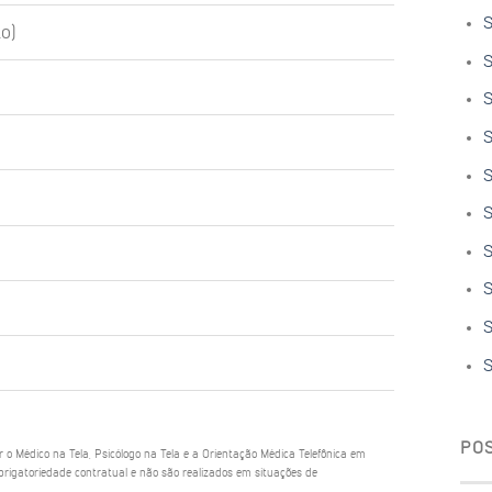
S
o)
S
S
S
S
S
S
S
S
S
PO
ar o Médico na Tela, Psicólogo na Tela e a Orientação Médica Telefônica em
rigatoriedade contratual e não são realizados em situações de