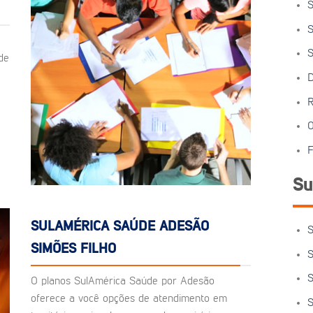
S
S
S
de
D
R
O
F
Su
SULAMÉRICA SAÚDE ADESÃO
S
SIMÕES FILHO
S
S
O planos SulAmérica Saúde por Adesão
oferece a você opções de atendimento em
S