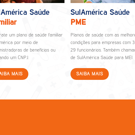
lAmérica Saúde
SulAmérica Saúde
miliar
PME
rate um plano de saúde familiar
Planos de saúde com as melhor
mérica por meio de
condições para empresas com 3
nistradoras de benefícios ou
29 funcionários. Também chama
izando um CNPJ.
de SulAmérica Saúde para MEI.
AIBA MAIS
SAIBA MAIS