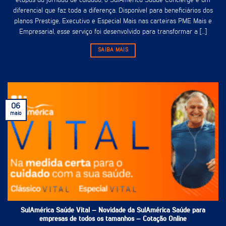
etapas da jornada de cuidado, o SulAmérica Saúde Concierge é um
diferencial que faz toda a diferença. Disponível para beneficiários dos
planos Prestige, Executivo e Especial Mais nas carteiras PME Mais e
Empresarial, esse serviço foi desenvolvido para transformar a [...]
SAIBA MAIS
06
maio
SulAmérica Saúde Vital – Novidade da SulAmérica Saúde para
empresas de todos os tamanhos – Cotação Online