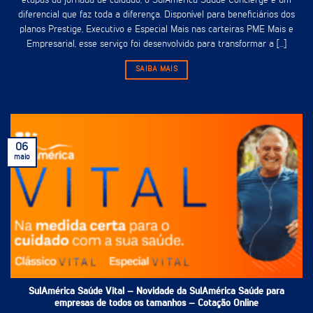
etapas da jornada de cuidado, o SulAmérica Saúde Concierge é um
diferencial que faz toda a diferença. Disponível para beneficiários dos
planos Prestige, Executivo e Especial Mais nas carteiras PME Mais e
Empresarial, esse serviço foi desenvolvido para transformar a [...]
SAIBA MAIS
06
maio
SulAmérica Saúde Vital – Novidade da SulAmérica Saúde para
empresas de todos os tamanhos – Cotação Online