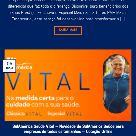
etapas da jornada de cuidado, o SulAmérica Saúde Concierge é um
diferencial que faz toda a diferença. Disponível para beneficiários dos
planos Prestige, Executivo e Especial Mais nas carteiras PME Mais e
Empresarial, esse serviço foi desenvolvido para transformar a [...]
SAIBA MAIS
06
maio
SulAmérica Saúde Vital – Novidade da SulAmérica Saúde para
empresas de todos os tamanhos – Cotação Online