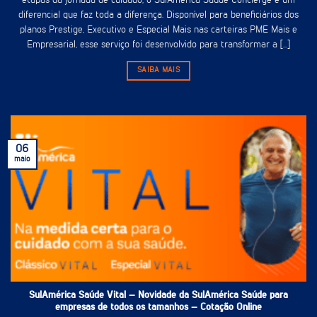
etapas da jornada de cuidado, o SulAmérica Saúde Concierge é um
diferencial que faz toda a diferença. Disponível para beneficiários dos
planos Prestige, Executivo e Especial Mais nas carteiras PME Mais e
Empresarial, esse serviço foi desenvolvido para transformar a [...]
SAIBA MAIS
06
maio
SulAmérica Saúde Vital – Novidade da SulAmérica Saúde para
empresas de todos os tamanhos – Cotação Online