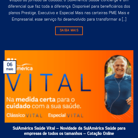
etapas da jornada de cuidado, o SulAmérica Saúde Concierge é um
diferencial que faz toda a diferença. Disponível para beneficiários dos
planos Prestige, Executivo e Especial Mais nas carteiras PME Mais e
Empresarial, esse serviço foi desenvolvido para transformar a [...]
SAIBA MAIS
06
maio
SulAmérica Saúde Vital – Novidade da SulAmérica Saúde para
empresas de todos os tamanhos – Cotação Online