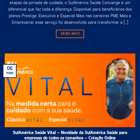
etapas da jornada de cuidado, o SulAmérica Saúde Concierge é um
diferencial que faz toda a diferença. Disponível para beneficiários dos
planos Prestige, Executivo e Especial Mais nas carteiras PME Mais e
Empresarial, esse serviço foi desenvolvido para transformar a [...]
SAIBA MAIS
06
maio
SulAmérica Saúde Vital – Novidade da SulAmérica Saúde para
empresas de todos os tamanhos – Cotação Online