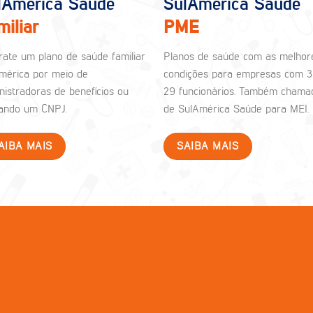
lAmérica Saúde
SulAmérica Saúde
miliar
PME
rate um plano de saúde familiar
Planos de saúde com as melhor
mérica por meio de
condições para empresas com 3
nistradoras de benefícios ou
29 funcionários. Também chama
izando um CNPJ.
de SulAmérica Saúde para MEI.
AIBA MAIS
SAIBA MAIS