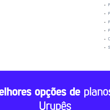
P
P
P
P
C
S
elhores opções de
plano
Urupês