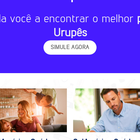
da você a encontrar o melhor
Urupês
SIMULE AGORA