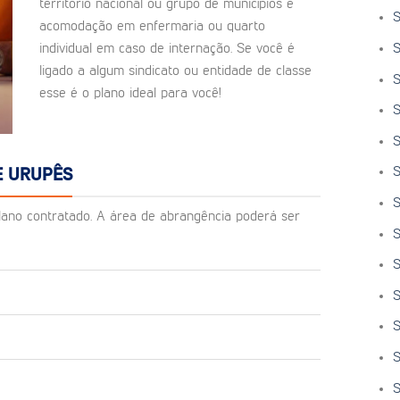
território nacional ou grupo de municípios e
S
acomodação em enfermaria ou quarto
S
individual em caso de internação. Se você é
ligado a algum sindicato ou entidade de classe
S
esse é o plano ideal para você!
S
S
S
E URUPÊS
S
o plano contratado. A área de abrangência poderá ser
S
S
S
S
S
S