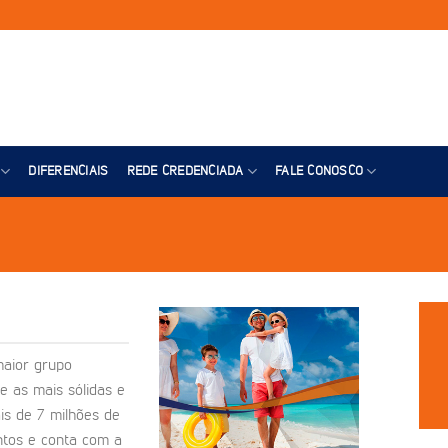
DIFERENCIAIS
REDE CREDENCIADA
FALE CONOSCO
maior grupo
e as mais sólidas e
is de 7 milhões de
ntos e conta com a