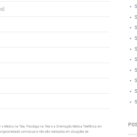
S
o)
S
S
S
S
S
S
S
S
S
PO
ar o Médico na Tela, Psicólogo na Tela e a Orientação Médica Telefônica em
rigatoriedade contratual e não são realizados em situações de