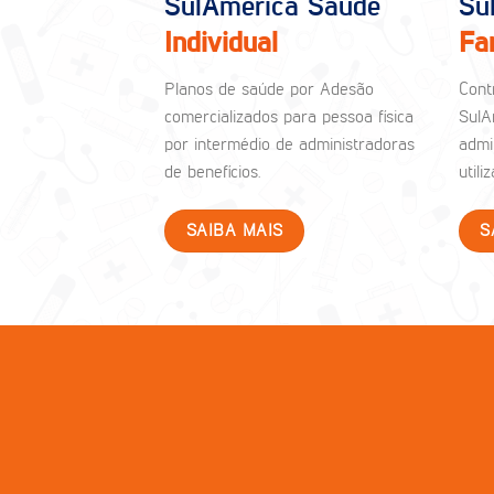
SulAmérica Saúde
Su
Individual
Fa
Planos de saúde por Adesão
Cont
comercializados para pessoa física
SulA
por intermédio de administradoras
admi
de benefícios.
util
SAIBA MAIS
S