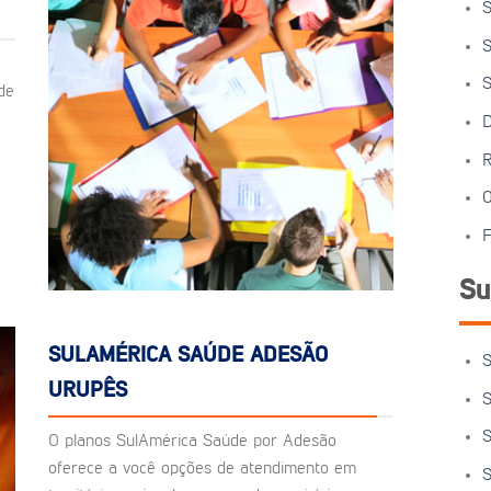
S
S
S
de
D
R
O
F
Su
SULAMÉRICA SAÚDE ADESÃO
S
URUPÊS
S
S
O planos SulAmérica Saúde por Adesão
oferece a você opções de atendimento em
S