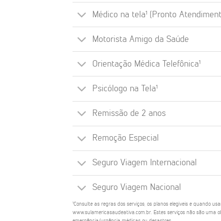
Médico na tela¹ (Pronto Atendiment
Motorista Amigo da Saúde
Orientação Médica Telefônica¹
Psicólogo na Tela¹
Remissão de 2 anos
Remoção Especial
Seguro Viagem Internacional
Seguro Viagem Nacional
¹Consulte as regras dos serviços, os planos elegíveis e quando us
www.sulamericasaudeativa.com.br. Estes serviços não são uma ob
emergência/urgência médicas ou desastres.