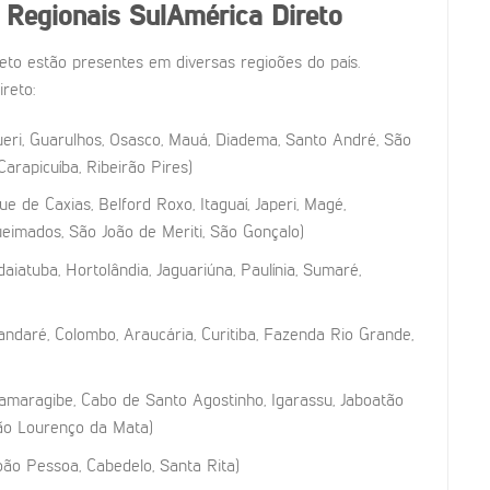
 Regionais SulAmérica Direto
eto estão presentes em diversas regioões do país.
reto:
eri, Guarulhos, Osasco, Mauá, Diadema, Santo André, São
arapicuíba, Ribeirão Pires)
ue de Caxias, Belford Roxo, Itaguaí, Japeri, Magé,
Queimados, São João de Meriti, São Gonçalo)
daiatuba, Hortolândia, Jaguariúna, Paulínia, Sumaré,
ndaré, Colombo, Araucária, Curitiba, Fazenda Rio Grande,
amaragibe, Cabo de Santo Agostinho, Igarassu, Jaboatão
São Lourenço da Mata)
oão Pessoa, Cabedelo, Santa Rita)