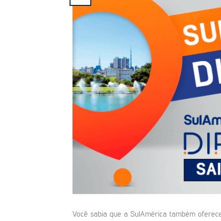
Você sabia que a SulAmérica também oferece