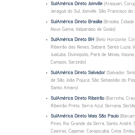
SulAmérica Direto Joinville
(Araquari, Corup
Jaraguá do Sul, Joinville, São Francisco do
SulAmérica Direto Brasília
(Brasília, Cidad
Novo Gama, Valparaíso de Goiás)
SulAmérica Direto BH
(Belo Horizonte, Con
Ribeirão das Neves, Sabará, Santa Luzia,
Juatuba, Divinópolis, Pará de Minas, Itaún
Campos, Sarzedo)
SulAmérica Direto Salvador
(Salvador, Sim
de São João Pojuca, São Sebastião do Pas
Santo Amaro)
SulAmérica Direto Ribeirão
(Barrinha, Crav
Ribeirão Preto, Serra Azul, Serrana, Sertão
SulAmérica Direto Mais São Paulo
(Barueri
Pires, Rio Grande da Serra, Santo André,
Caieiras, Cajamar, Carapicuíba, Cotia, Emb