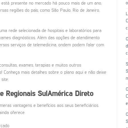
o
to está presente no mercado há pouco mais de um ano,
sas regiões do país, como São Paulo, Rio de Janeiro,
L
C
c
ma rede selecionada de hospitais e laboratórios para
 exames diagnósticos. Além das opções de atendimento
O
iversos serviços de telemedicina, ondem podem falar com
d
c
S
onsultas, exames, terapias e muitos outros
S
s! Conheça mais detalhes sobre o plano aqui e não deixe
m
site.
O
de Regionais SulAmérica Direto
C
e
eras vantagens e benefícios aos seus beneficiários.
ainda oferece:
O
S
rcado