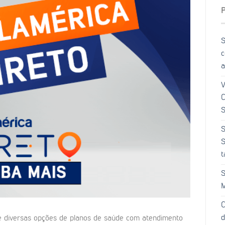
S
c
a
V
C
S
S
S
t
S
M
C
d
 diversas opções de planos de saúde com atendimento