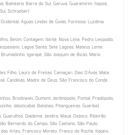
á, Balnéario Barra do Sul, Garuva, Guaramirim, Itapoá,
 Sul, Schroeber)
e Ocidental, Águas Lindas de Goiás, Formosa, Luziânia,
fins, Betim, Contagem, Ibirité, Nova Lima, Pedro Leopoldo,
 Vespasiano, Lagoa Santa, Sete Lagoas, Mateus Leme,
a, Brumadinho, Igarapé, São Joaquim de Bicas, Mário
ões Filho, Lauro de Freitas, Camaçari, Dias D’Ávila, Mata
sé, Candeias, Madre de Deus, São Francisco do Conde,
inhos, Brodowski, Dumont, Jardinópolis, Pontal, Pradópolis,
zinho, Jaboticabal, Batatais, Pitangueiras, Guariba)
, Guarulhos, Diadema, Jandira, Mauá, Osasco, Ribeirão
 São Bernardo do Campo, São Caetano, São Paulo,
u das Artes, Francisco Morato, Franco da Rocha, Itapevi,