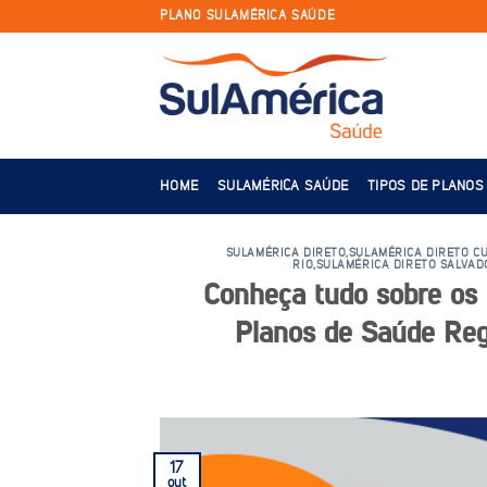
Skip
PLANO SULAMÉRICA SAÚDE
to
content
HOME
SULAMÉRICA SAÚDE
TIPOS DE PLANOS
SULAMÉRICA DIRETO
,
SULAMÉRICA DIRETO CU
RIO
,
SULAMÉRICA DIRETO SALVAD
Conheça tudo sobre os 
Planos de Saúde Reg
17
out