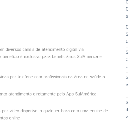
O
C
p
C
S
O
m diversos canais de atendimento digital via
S
 benefício é exclusivo para beneficiários SulAmérica e
c
c
vidas por telefone com profissionais da área de saúde a
S
e
–
ronto atendimento diretamente pelo App SulAmérica
S
d
a por vídeo disponível a qualquer hora com uma equipe de
v
ntos online