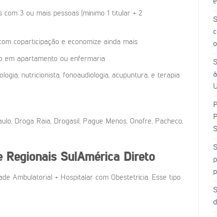
e
 com 3 ou mais pessoas (mínimo 1 titular + 2
S
c
 com coparticipação e economize ainda mais
o
o em apartamento ou enfermaria
S
à
logia, nutricionista, fonoaudiologia, acupuntura, e terapia
U
P
P
lo, Droga Raia, Drogasil, Pague Menos, Onofre, Pacheco,
S
S
e Regionais
SulAmérica Direto
p
p
e Ambulatorial + Hospitalar com Obestetrícia. Esse tipo
S
d